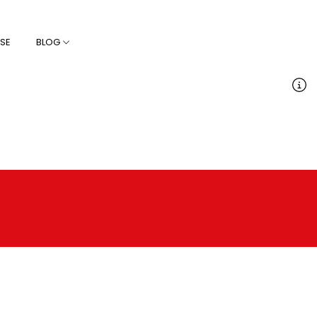
SE
BLOG
uminium