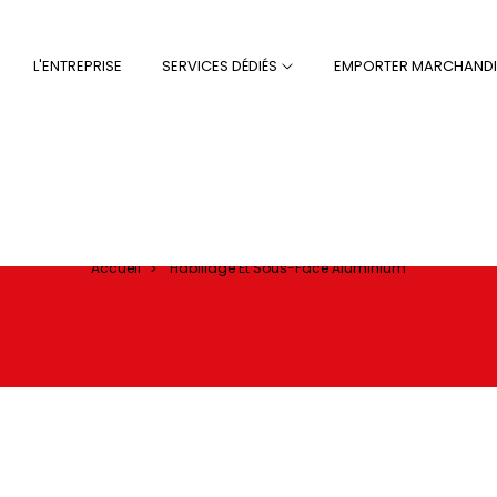
L'ENTREPRISE
SERVICES DÉDIÉS
EMPORTER MARCHANDI
age et Sous-Face Al
Accueil
Habillage Et Sous-Face Aluminium
>